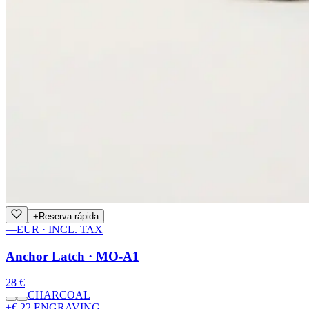
+
Reserva rápida
—
EUR · INCL. TAX
Anchor Latch · MO-A1
28 €
CHARCOAL
+€ 22 ENGRAVING