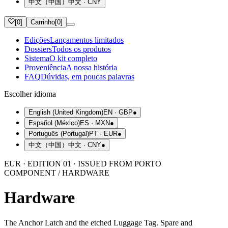
中文（中国）
中文
·
CNY
[
0
]
Carrinho
[
0
]
Edições
Lançamentos limitados
Dossiers
Todos os produtos
Sistema
O kit completo
Proveniência
A nossa história
FAQ
Dúvidas, em poucas palavras
Escolher idioma
English (United Kingdom)
EN
·
GBP
●
Español (México)
ES
·
MXN
●
Português (Portugal)
PT
·
EUR
●
中文（中国）
中文
·
CNY
●
EUR · EDITION 01 · ISSUED FROM PORTO
COMPONENT / HARDWARE
Hardware
The Anchor Latch and the etched Luggage Tag. Spare and