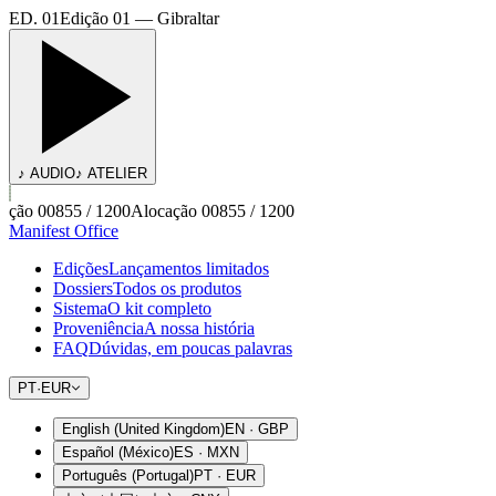
ED. 01
Edição 01 — Gibraltar
♪ AUDIO
♪ ATELIER
ção 00855 / 1200
Alocação 00855 / 1200
Manifest Office
Edições
Lançamentos limitados
Dossiers
Todos os produtos
Sistema
O kit completo
Proveniência
A nossa história
FAQ
Dúvidas, em poucas palavras
PT
·
EUR
English (United Kingdom)
EN
·
GBP
Español (México)
ES
·
MXN
Português (Portugal)
PT
·
EUR