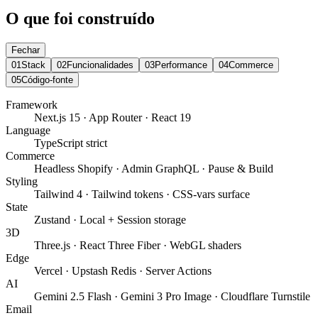
O que foi construído
Fechar
01
Stack
02
Funcionalidades
03
Performance
04
Commerce
05
Código-fonte
Framework
Next.js 15 · App Router · React 19
Language
TypeScript strict
Commerce
Headless Shopify · Admin GraphQL · Pause & Build
Styling
Tailwind 4 · Tailwind tokens · CSS-vars surface
State
Zustand · Local + Session storage
3D
Three.js · React Three Fiber · WebGL shaders
Edge
Vercel · Upstash Redis · Server Actions
AI
Gemini 2.5 Flash · Gemini 3 Pro Image · Cloudflare Turnstile
Email