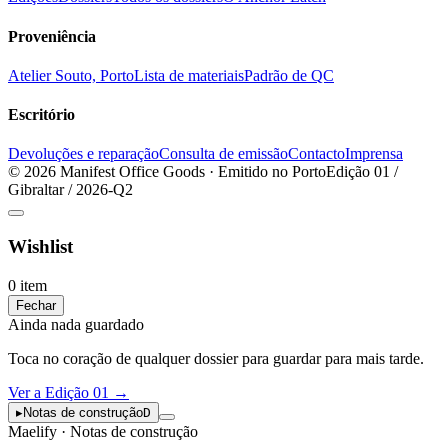
Proveniência
Atelier Souto, Porto
Lista de materiais
Padrão de QC
Escritório
Devoluções e reparação
Consulta de emissão
Contacto
Imprensa
© 2026 Manifest Office Goods · Emitido no Porto
Edição 01 /
Gibraltar / 2026-Q2
Wishlist
0 item
Fechar
Ainda nada guardado
Toca no coração de qualquer dossier para guardar para mais tarde.
Ver a Edição 01
→
▸
Notas de construção
D
Maelify · Notas de construção