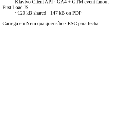
Klaviyo Client API · GA4 + GTM event fanout
First Load JS
~120 kB shared · 147 kB on PDP
Carrega em
em qualquer sítio · ESC para fechar
D