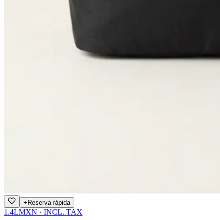
+
Reserva rápida
1.4L
MXN · INCL. TAX