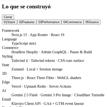
Lo que se construyó
Cerrar
01
Stack
02
Features
03
Performance
04
Commerce
05
Source
Framework
Next.js 15 · App Router · React 19
Language
TypeScript strict
Commerce
Headless Shopify · Admin GraphQL · Pause & Build
Styling
Tailwind 4 · Tailwind tokens · CSS-vars surface
State
Zustand · Local + Session storage
3D
Three.js · React Three Fiber · WebGL shaders
Edge
Vercel · Upstash Redis · Server Actions
AI
Gemini 2.5 Flash · Gemini 3 Pro Image · Cloudflare Turnstile
Email
Klaviyo Client API · GA4 + GTM event fanout