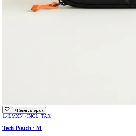
+
Reserva rápida
1.4L
MXN · INCL. TAX
Tech Pouch · M