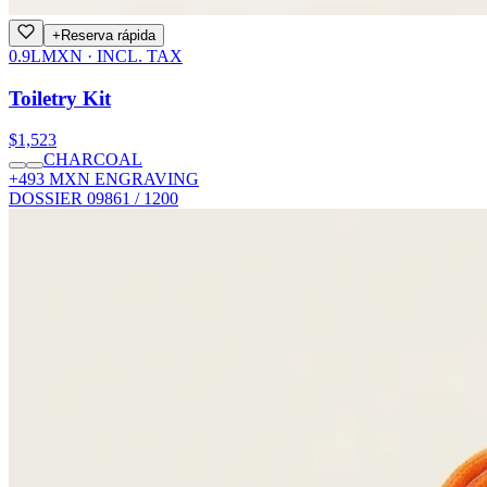
+
Reserva rápida
0.9L
MXN · INCL. TAX
Toiletry Kit
$1,523
CHARCOAL
+493 MXN ENGRAVING
DOSSIER 09
861 / 1200