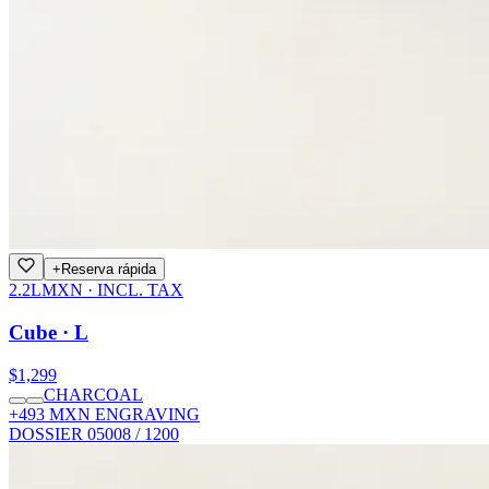
+
Reserva rápida
2.2L
MXN · INCL. TAX
Cube · L
$1,299
CHARCOAL
+493 MXN ENGRAVING
DOSSIER 05
008 / 1200