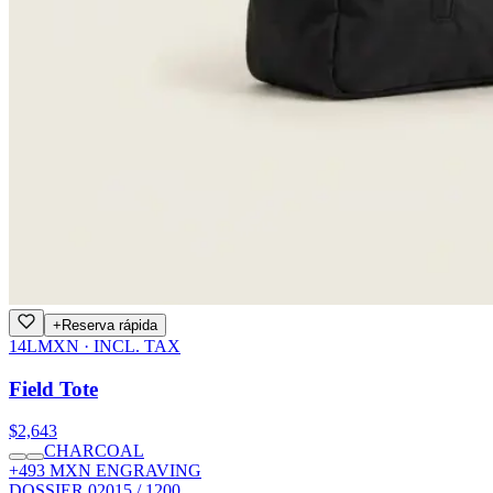
+
Reserva rápida
14L
MXN · INCL. TAX
Field Tote
$2,643
CHARCOAL
+493 MXN ENGRAVING
DOSSIER 02
015 / 1200