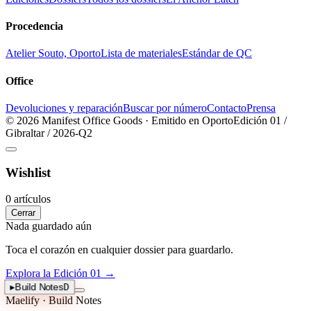
Procedencia
Atelier Souto, Oporto
Lista de materiales
Estándar de QC
Office
Devoluciones y reparación
Buscar por número
Contacto
Prensa
© 2026 Manifest Office Goods · Emitido en Oporto
Edición 01 /
Gibraltar / 2026-Q2
Wishlist
0 artículos
Cerrar
Nada guardado aún
Toca el corazón en cualquier dossier para guardarlo.
Explora la Edición 01
→
▸
Build Notes
D
Maelify · Build Notes