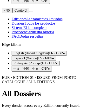
中文（中国）
中文
·
CNY
[
0
]
Carrito
[
0
]
Ediciones
Lanzamientos limitados
Dossiers
Todos los productos
Sistema
El kit completo
Procedencia
Nuestra historia
FAQ
Dudas resueltas
Elige idioma
English (United Kingdom)
EN
·
GBP
●
Español (México)
ES
·
MXN
●
Português (Portugal)
PT
·
EUR
●
中文（中国）
中文
·
CNY
●
EUR · EDITION 01 · ISSUED FROM PORTO
CATALOGUE / ALL EDITIONS
All Dossiers
Every dossier across every Edition currently issued.