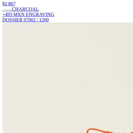
$2,867
CHARCOAL
+493 MXN ENGRAVING
DOSSIER 07
002 / 1200