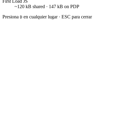
First Load JS
~120 kB shared · 147 kB on PDP
Presiona
en cualquier lugar · ESC para cerrar
D