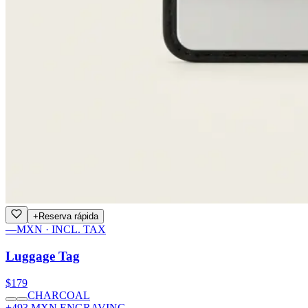
+
Reserva rápida
—
MXN · INCL. TAX
Luggage Tag
$179
CHARCOAL
+493 MXN ENGRAVING