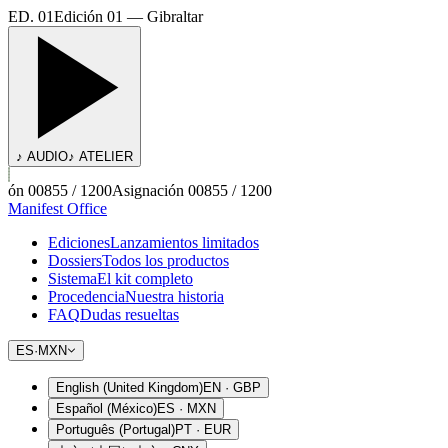
ED. 01
Edición 01 — Gibraltar
♪ AUDIO
♪ ATELIER
ón 00855 / 1200
Asignación 00855 / 1200
Manifest Office
Ediciones
Lanzamientos limitados
Dossiers
Todos los productos
Sistema
El kit completo
Procedencia
Nuestra historia
FAQ
Dudas resueltas
ES
·
MXN
English (United Kingdom)
EN
·
GBP
Español (México)
ES
·
MXN
Português (Portugal)
PT
·
EUR