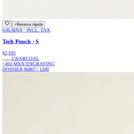
+
Reserva rápida
0.8L
MXN · INCL. TAX
Tech Pouch · S
$2,195
CHARCOAL
+493 MXN ENGRAVING
DOSSIER 06
867 / 1200