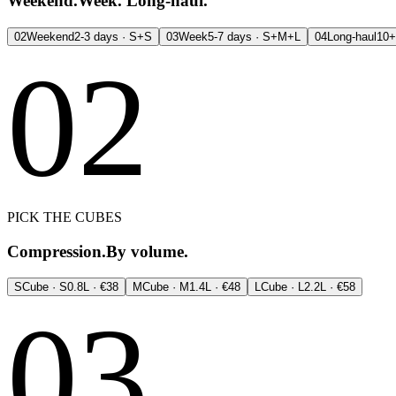
Weekend.
Week. Long-haul.
02
Weekend
2-3 days · S+S
03
Week
5-7 days · S+M+L
04
Long-haul
10+
02
PICK THE CUBES
Compression.
By volume.
S
Cube · S
0.8L · €38
M
Cube · M
1.4L · €48
L
Cube · L
2.2L · €58
03