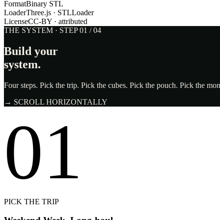
Format
Binary STL
Loader
Three.js · STLLoader
License
CC-BY · attributed
THE SYSTEM · STEP 01 / 04
Build your
system.
Four steps. Pick the trip. Pick the cubes. Pick the pouch. Pick the m
→ SCROLL HORIZONTALLY
01
PICK THE TRIP