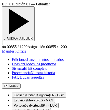
ED. 01
Edición 01 — Gibraltar
♪ AUDIO
♪ ATELIER
ón 00855 / 1200
Asignación 00855 / 1200
Manifest Office
Ediciones
Lanzamientos limitados
Dossiers
Todos los productos
Sistema
El kit completo
Procedencia
Nuestra historia
FAQ
Dudas resueltas
ES
·
MXN
English (United Kingdom)
EN
·
GBP
Español (México)
ES
·
MXN
Português (Portugal)
PT
·
EUR