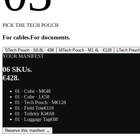
PICK THE TECH POUCH
For cables.
For documents.
S
Tech Pouch · S
0.8L · €98
M
Tech Pouch · M
1.4L · €128
L
Tech Pouch
YOUR MANIFEST
06
SKUs.
€428.
01
·
Cube · M
€
48
01
·
Cube · L
€
58
01
·
Tech Pouch · M
€
128
01
·
Field Tote
€
118
01
·
Toiletry Kit
€
68
01
·
Luggage Tag
€
08
Reserve this manifest →