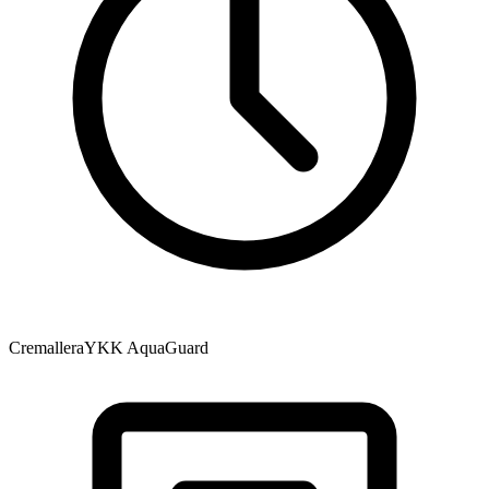
Cremallera
YKK AquaGuard