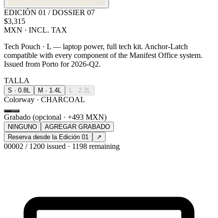
EDICIÓN 01 / DOSSIER 07
$3,315
MXN · INCL. TAX
Tech Pouch · L — laptop power, full tech kit. Anchor-Latch
compatible with every component of the Manifest Office system.
Issued from Porto for 2026-Q2.
TALLA
S · 0.8L
M · 1.4L
L · 2.2L
Colorway · CHARCOAL
Grabado (opcional · +493 MXN)
NINGUNO
AGREGAR GRABADO
Reserva desde la Edición 01
↗
00002 / 1200 issued · 1198 remaining