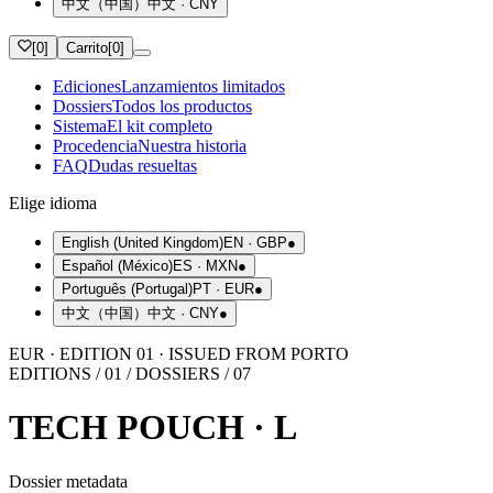
中文（中国）
中文
·
CNY
[
0
]
Carrito
[
0
]
Ediciones
Lanzamientos limitados
Dossiers
Todos los productos
Sistema
El kit completo
Procedencia
Nuestra historia
FAQ
Dudas resueltas
Elige idioma
English (United Kingdom)
EN
·
GBP
●
Español (México)
ES
·
MXN
●
Português (Portugal)
PT
·
EUR
●
中文（中国）
中文
·
CNY
●
EUR · EDITION 01 · ISSUED FROM PORTO
EDITIONS / 01 / DOSSIERS / 07
TECH POUCH · L
Dossier metadata